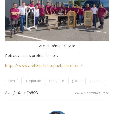
Atelier Bénard Yerville
Retrouvez ces professionnels
https://www.atelierschristophebenard.com/
comité
corporate
entreprise
groupe
portrait
Par
Jérôme CARON
Aucun commentaire