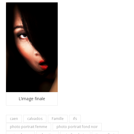
L’image finale
caen
calvados
Famille
ifs
photo portrait femme
photo portrait fond noir