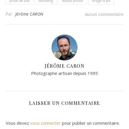
prise de vue
shooting
studio photo
tirage d'art
Par
Jérôme CARON
Aucun commentaire
JÉRÔME CARON
Photographe artisan depuis 1995
LAISSER UN COMMENTAIRE
Vous devez
vous connecter
pour publier un commentaire.